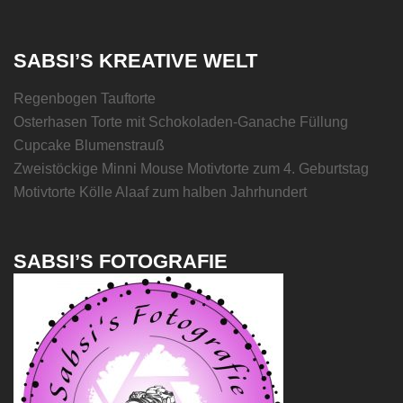
SABSI’S KREATIVE WELT
Regenbogen Tauftorte
Osterhasen Torte mit Schokoladen-Ganache Füllung
Cupcake Blumenstrauß
Zweistöckige Minni Mouse Motivtorte zum 4. Geburtstag
Motivtorte Kölle Alaaf zum halben Jahrhundert
SABSI’S FOTOGRAFIE