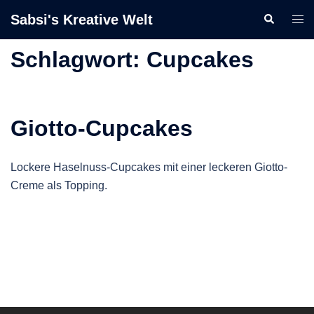
Zum
Sabsi's Kreative Welt
Suche
Men
Inhalt
ums
springen
Schlagwort:
Cupcakes
Giotto-Cupcakes
Lockere Haselnuss-Cupcakes mit einer leckeren Giotto-
Creme als Topping.