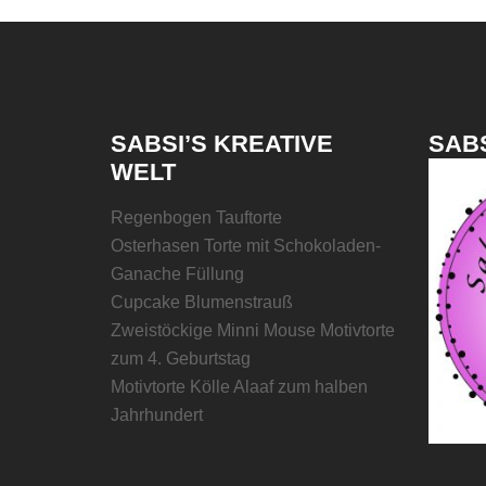
SABSI’S KREATIVE
SABS
WELT
Regenbogen Tauftorte
Osterhasen Torte mit Schokoladen-
Ganache Füllung
Cupcake Blumenstrauß
Zweistöckige Minni Mouse Motivtorte
zum 4. Geburtstag
Motivtorte Kölle Alaaf zum halben
Jahrhundert