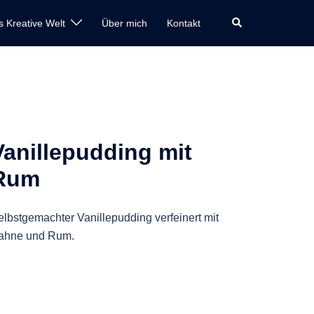
Suche
s Kreative Welt
Über mich
Kontakt
Vanillepudding mit
Rum
elbstgemachter Vanillepudding verfeinert mit
ahne und Rum.