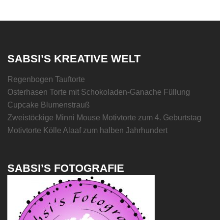
SABSI’S KREATIVE WELT
Regenbogen Tauftorte
Osterhasen Torte mit Schokoladen-Ganache Füllung
Cupcake Blumenstrauß
Zweistöckige Minni Mouse Motivtorte zum 4. Geburtstag
Motivtorte Kölle Alaaf zum halben Jahrhundert
SABSI’S FOTOGRAFIE