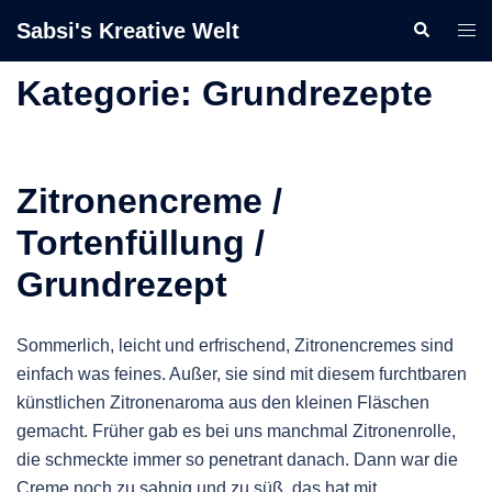
Zum
Sabsi's Kreative Welt
Suche
Men
Inhalt
ums
springen
Kategorie:
Grundrezepte
Zitronencreme /
Tortenfüllung /
Grundrezept
Sommerlich, leicht und erfrischend, Zitronencremes sind
einfach was feines. Außer, sie sind mit diesem furchtbaren
künstlichen Zitronenaroma aus den kleinen Fläschen
gemacht. Früher gab es bei uns manchmal Zitronenrolle,
die schmeckte immer so penetrant danach. Dann war die
Creme noch zu sahnig und zu süß, das hat mit