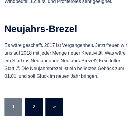
Windbeutel, Eclairs, und Profiteroles sehr geeignet.
Neujahrs-Brezel
Es wäre geschafft. 2017 ist Vergangenheit. Jetzt freuen wir
uns auf 2018 mit jeder Menge neuer Kreativität. Was wäre
ein Start ins Neujahr ohne Neujahrs-Brezel? Kein toller
Start 🙂 Die Neujahrsbrezel ist ein beliebtes Gebäck zum
01.01. und soll Glück im neuen Jahr bringen.
Seitennummerierung
1
2
>
der
Beiträge