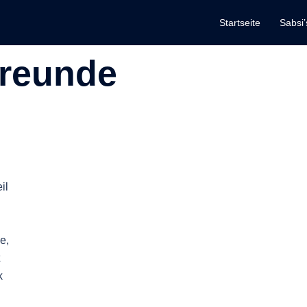
Startseite
Sabsi’
reunde
il
e,
k