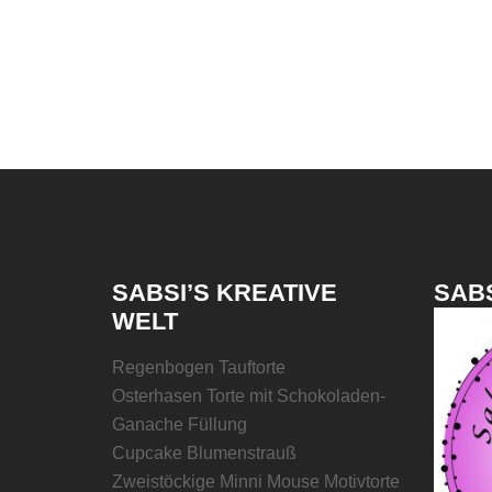
SABSI’S KREATIVE
SABS
WELT
Regenbogen Tauftorte
Osterhasen Torte mit Schokoladen-
Ganache Füllung
Cupcake Blumenstrauß
Zweistöckige Minni Mouse Motivtorte