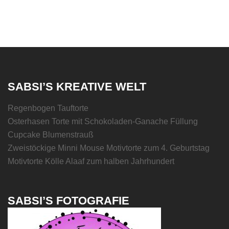
SABSI’S KREATIVE WELT
Regenbogen Tauftorte
Osterhasen Torte mit Schokoladen-Ganache Füllung
Cupcake Blumenstrauß
Zweistöckige Minni Mouse Motivtorte zum 4. Geburtstag
Motivtorte Kölle Alaaf zum halben Jahrhundert
SABSI’S FOTOGRAFIE