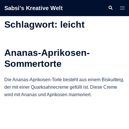
Zum
Sabsi's Kreative Welt
Suche
Men
Inhalt
ums
springen
Schlagwort:
leicht
Ananas-Aprikosen-
Sommertorte
Die Ananas-Aprikosen-Torte besteht aus einem Biskuitteig,
der mit einer Quarksahnecreme gefüllt ist. Diese Creme
wird mit Ananas und Aprikosen marmoriert.