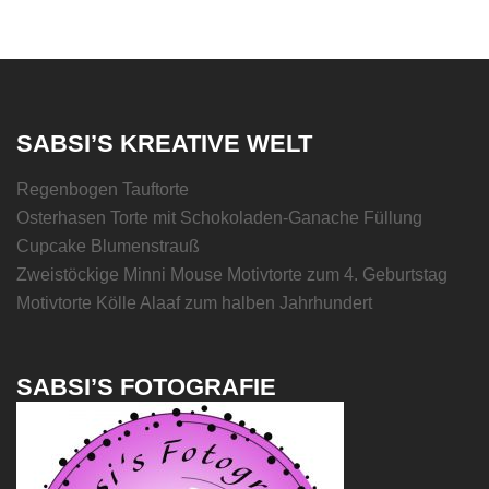
SABSI’S KREATIVE WELT
Regenbogen Tauftorte
Osterhasen Torte mit Schokoladen-Ganache Füllung
Cupcake Blumenstrauß
Zweistöckige Minni Mouse Motivtorte zum 4. Geburtstag
Motivtorte Kölle Alaaf zum halben Jahrhundert
SABSI’S FOTOGRAFIE