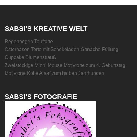
SABSI’S KREATIVE WELT
Regenbogen Tauftorte
Osterhasen Torte mit Schokoladen-Ganache Füllung
Cupcake Blumenstrauß
Zweistöckige Minni Mouse Motivtorte zum 4. Geburtstag
Motivtorte Kölle Alaaf zum halben Jahrhundert
SABSI’S FOTOGRAFIE