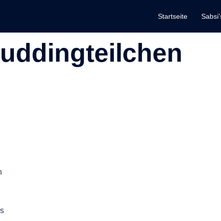
Startseite
Sabsi’
uddingteilchen
n
us