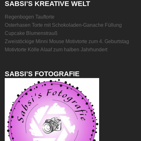
SABSI’S KREATIVE WELT
Regenbogen Tauftorte
Osterhasen Torte mit Schokoladen-Ganache Füllung
Cupcake Blumenstrauß
Zweistöckige Minni Mouse Motivtorte zum 4. Geburtstag
Motivtorte Kölle Alaaf zum halben Jahrhundert
SABSI’S FOTOGRAFIE