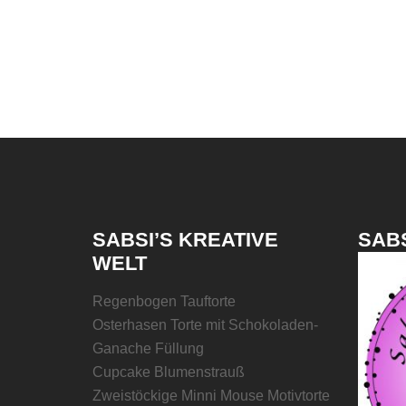
SABSI’S KREATIVE
SABS
WELT
Regenbogen Tauftorte
Osterhasen Torte mit Schokoladen-
Ganache Füllung
Cupcake Blumenstrauß
Zweistöckige Minni Mouse Motivtorte