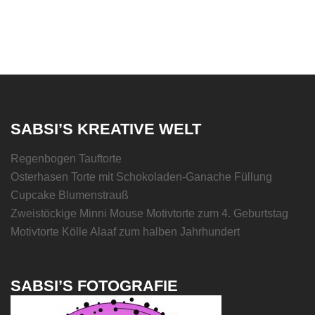
SABSI’S KREATIVE WELT
Regenbogen Tauftorte
Osterhasen Torte mit Schokoladen-Ganache Füllung
Cupcake Blumenstrauß
Zweistöckige Minni Mouse Motivtorte zum 4. Geburtstag
Motivtorte Kölle Alaaf zum halben Jahrhundert
SABSI’S FOTOGRAFIE