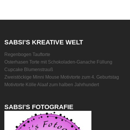
SABSI’S KREATIVE WELT
Regenbogen Tauftorte
Osterhasen Torte mit Schokoladen-Ganache Füllung
Cupcake Blumenstrauß
Zweistöckige Minni Mouse Motivtorte zum 4. Geburtstag
Motivtorte Kölle Alaaf zum halben Jahrhundert
SABSI’S FOTOGRAFIE