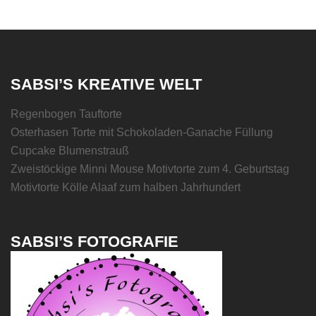
SABSI’S KREATIVE WELT
Regenbogen Tauftorte
Osterhasen Torte mit Schokoladen-Ganache Füllung
Cupcake Blumenstrauß
Zweistöckige Minni Mouse Motivtorte zum 4. Geburtstag
Motivtorte Kölle Alaaf zum halben Jahrhundert
SABSI’S FOTOGRAFIE