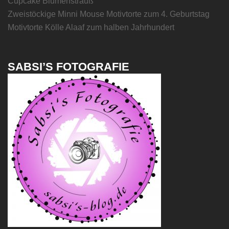
Cupcake Blumenstrauß
Zweistöckige Minni Mouse Motivtorte zum 4. Geburtstag
Motivtorte Kölle Alaaf zum halben Jahrhundert
SABSI’S FOTOGRAFIE