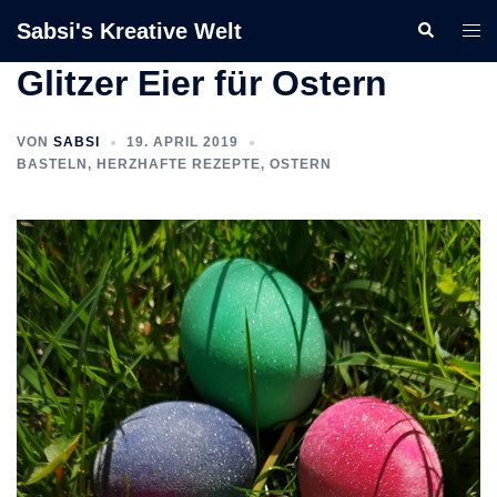
Zum
Sabsi's Kreative Welt
Suche
Men
Inhalt
ums
springen
Glitzer Eier für Ostern
VON
SABSI
19. APRIL 2019
BASTELN
,
HERZHAFTE REZEPTE
,
OSTERN