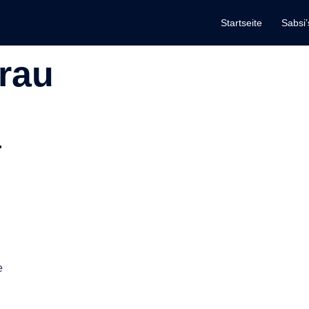
Startseite
Sabsi’
rau
r
e