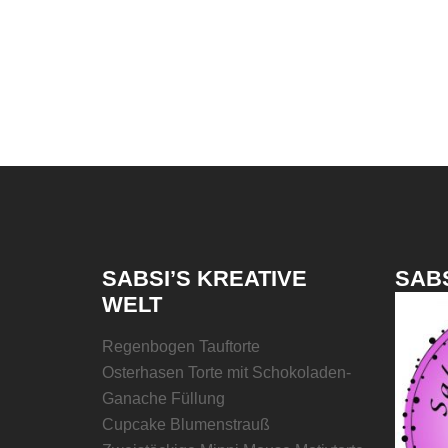
SABSI’S KREATIVE
SABS
WELT
Regenbogen Tauftorte
Osterhasen Torte mit Schokoladen-
Ganache Füllung
Cupcake Blumenstrauß