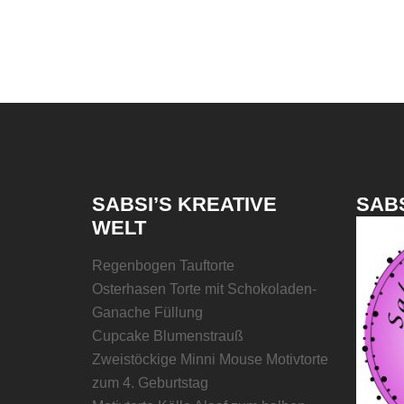
SABSI’S KREATIVE
SABS
WELT
Regenbogen Tauftorte
Osterhasen Torte mit Schokoladen-
Ganache Füllung
Cupcake Blumenstrauß
Zweistöckige Minni Mouse Motivtorte
zum 4. Geburtstag