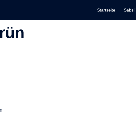
Startseite
Sabsi’
rün
n!