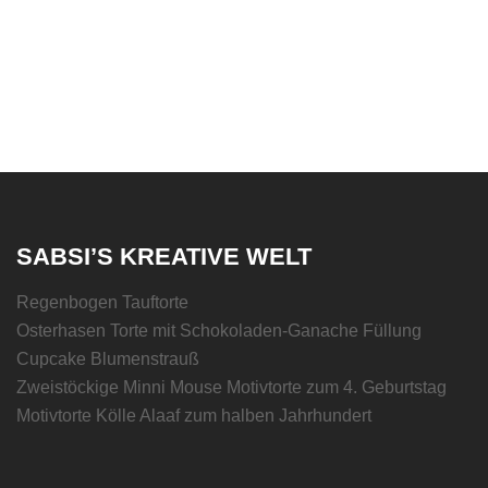
SABSI’S KREATIVE WELT
Regenbogen Tauftorte
Osterhasen Torte mit Schokoladen-Ganache Füllung
Cupcake Blumenstrauß
Zweistöckige Minni Mouse Motivtorte zum 4. Geburtstag
Motivtorte Kölle Alaaf zum halben Jahrhundert