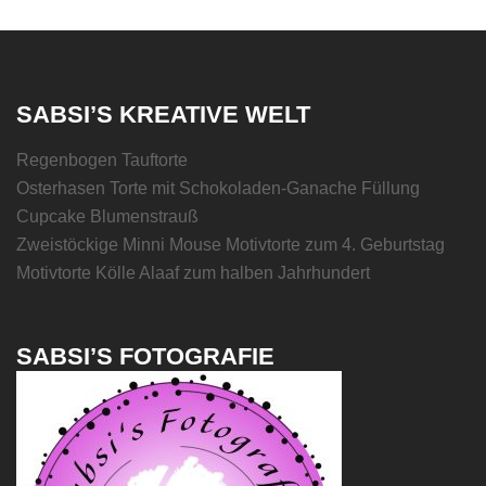
SABSI’S KREATIVE WELT
Regenbogen Tauftorte
Osterhasen Torte mit Schokoladen-Ganache Füllung
Cupcake Blumenstrauß
Zweistöckige Minni Mouse Motivtorte zum 4. Geburtstag
Motivtorte Kölle Alaaf zum halben Jahrhundert
SABSI’S FOTOGRAFIE