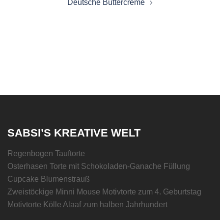
Deutsche Buttercreme
SABSI’S KREATIVE WELT
Regenbogen Tauftorte
Osterhasen Torte mit Schokoladen-Ganache Füllung
Cupcake Blumenstrauß
Zweistöckige Minni Mouse Motivtorte zum 4. Geburtstag
Motivtorte Kölle Alaaf zum halben Jahrhundert