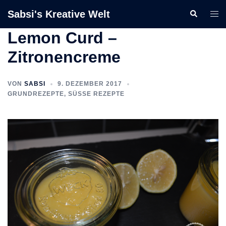
Zum
Sabsi's Kreative Welt
Suche
Men
Inhalt
ums
springen
Lemon Curd –
Zitronencreme
VON
SABSI
9. DEZEMBER 2017
GRUNDREZEPTE
,
SÜSSE REZEPTE