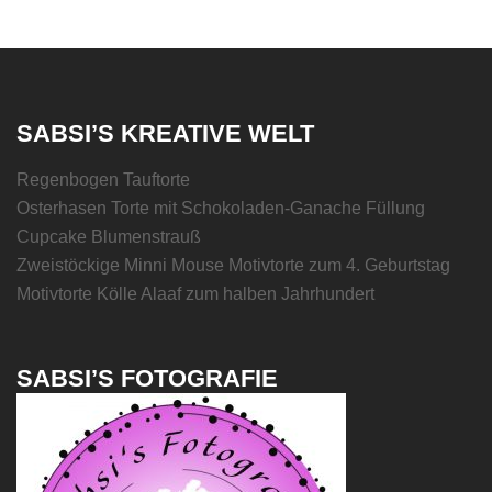
SABSI’S KREATIVE WELT
Regenbogen Tauftorte
Osterhasen Torte mit Schokoladen-Ganache Füllung
Cupcake Blumenstrauß
Zweistöckige Minni Mouse Motivtorte zum 4. Geburtstag
Motivtorte Kölle Alaaf zum halben Jahrhundert
SABSI’S FOTOGRAFIE