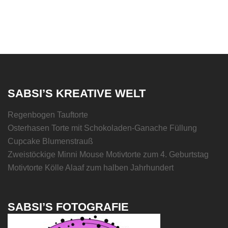
SABSI’S KREATIVE WELT
Regenbogen Tauftorte
Osterhasen Torte mit Schokoladen-Ganache Füllung
Cupcake Blumenstrauß
Zweistöckige Minni Mouse Motivtorte zum 4. Geburtstag
Motivtorte Kölle Alaaf zum halben Jahrhundert
SABSI’S FOTOGRAFIE