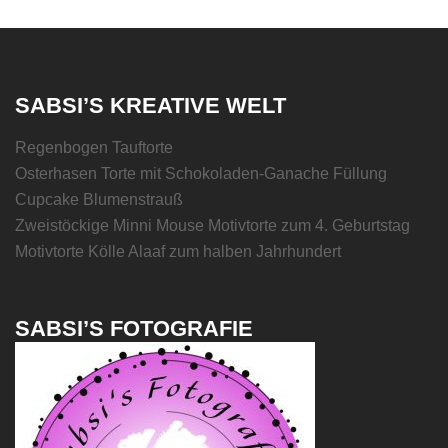
SABSI’S KREATIVE WELT
Regenbogen Tauftorte
Osterhasen Torte mit Schokoladen-Ganache Füllung
Cupcake Blumenstrauß
Zweistöckige Minni Mouse Motivtorte zum 4. Geburtstag
Motivtorte Kölle Alaaf zum halben Jahrhundert
SABSI’S FOTOGRAFIE