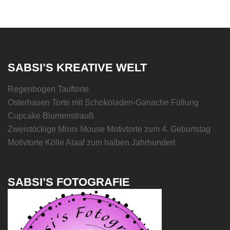
SABSI’S KREATIVE WELT
Regenbogen Tauftorte
Osterhasen Torte mit Schokoladen-Ganache Füllung
Cupcake Blumenstrauß
Zweistöckige Minni Mouse Motivtorte zum 4. Geburtstag
Motivtorte Kölle Alaaf zum halben Jahrhundert
SABSI’S FOTOGRAFIE