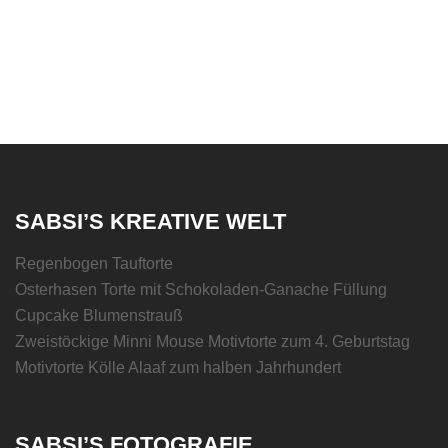
SABSI’S KREATIVE WELT
Regenbogen Tauftorte
Osterhasen Torte mit Schokoladen-Ganache Füllung
Cupcake Blumenstrauß
Zweistöckige Minni Mouse Motivtorte zum 4. Geburtstag
Motivtorte Kölle Alaaf zum halben Jahrhundert
SABSI’S FOTOGRAFIE