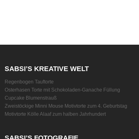
SABSI’S KREATIVE WELT
Regenbogen Tauftorte
Osterhasen Torte mit Schokoladen-Ganache Füllung
Cupcake Blumenstrauß
Zweistöckige Minni Mouse Motivtorte zum 4. Geburtstag
Motivtorte Kölle Alaaf zum halben Jahrhundert
SABSI’S FOTOGRAFIE