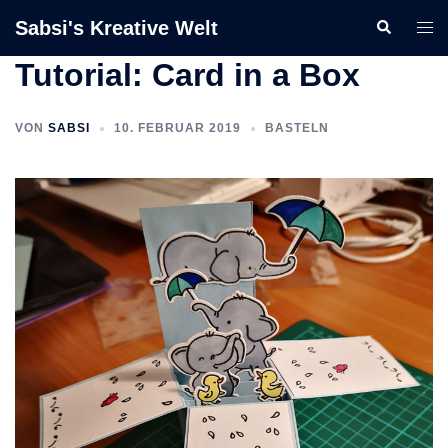
Zum
Sabsi's Kreative Welt
Suche
Men
Inhalt
ums
springen
Tutorial: Card in a Box
VON
SABSI
10. FEBRUAR 2019
BASTELN