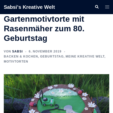
Zum
Sabsi's Kreative Welt
Suche
Men
Inhalt
ums
springen
Gartenmotivtorte mit
Rasenmäher zum 80.
Geburtstag
VON
SABSI
6. NOVEMBER 2019
BACKEN & KOCHEN
,
GEBURTSTAG
,
MEINE KREATIVE WELT
,
MOTIVTORTEN