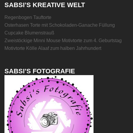
SABSI’S KREATIVE WELT
Regenbogen Tauftorte
Osterhasen Torte mit Schokoladen-Ganache Füllung
Cupcake Blumenstrauß
Zweistöckige Minni Mouse Motivtorte zum 4. Geburtstag
Motivtorte Kölle Alaaf zum halben Jahrhundert
SABSI’S FOTOGRAFIE