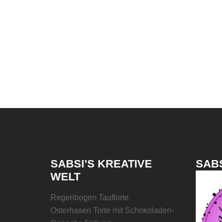
SABSI’S KREATIVE
SABS
WELT
Regenbogen Tauftorte
Osterhasen Torte mit Schokoladen-