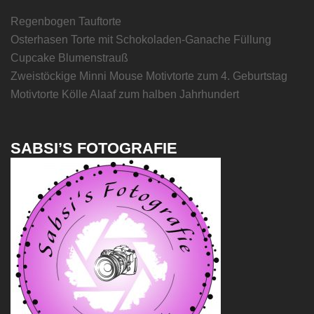
Regenbogen Tauftorte
Osterhasen Torte mit Schokoladen-Ganache Füllung
Cupcake Blumenstrauß
Zweistöckige Minni Mouse Motivtorte zum 4. Geburtstag
Motivtorte Kölle Alaaf zum halben Jahrhundert
SABSI’S FOTOGRAFIE