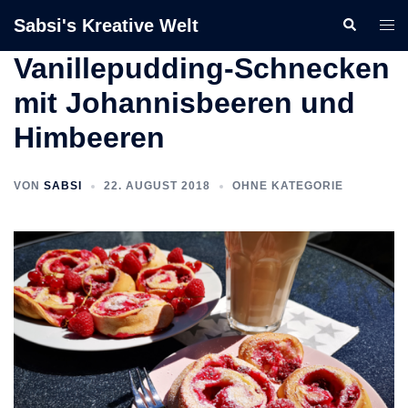
Zum
Sabsi's Kreative Welt
Suche
Men
Inhalt
ums
springen
Vanillepudding-Schnecken
mit Johannisbeeren und
Himbeeren
VON
SABSI
22. AUGUST 2018
OHNE KATEGORIE