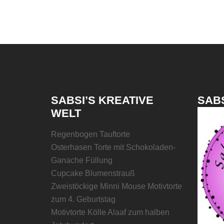
SABSI’S KREATIVE
SABS
WELT
Regenbogen Tauftorte
Osterhasen Torte mit Schokoladen-
Ganache Füllung
Cupcake Blumenstrauß
Zweistöckige Minni Mouse Motivtorte
zum 4. Geburtstag
Motivtorte Kölle Alaaf zum halben