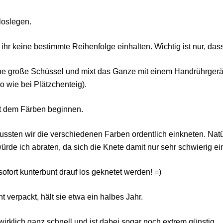
loslegen.
r keine bestimmte Reihenfolge einhalten. Wichtig ist nur, das
eine große Schüssel und mixt das Ganze mit einem Handrührgerät
 wie bei Plätzchenteig).
mit dem Färben beginnen.
ssten wir die verschiedenen Farben ordentlich einkneten. Nat
de ich abraten, da sich die Knete damit nur sehr schwierig ein
ofort kunterbunt drauf los geknetet werden! =)
 verpackt, hält sie etwa ein halbes Jahr.
wirklich ganz schnell und ist dabei sogar noch extrem günstig.