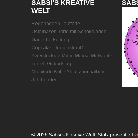
SABSI’S KREATIVE
SABS
WELT
Regenbogen Tauftorte
Osterhasen Torte mit Schokoladen-
Ganache Füllung
Cupcake Blumenstrauß
Zweistöckige Minni Mouse Motivtorte
zum 4. Geburtstag
Motivtorte Kölle Alaaf zum halben
Jahrhundert
© 2026 Sabsi's Kreative Welt. Stolz präsentiert 