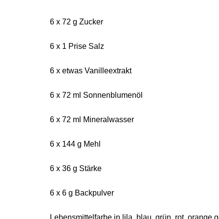
6 x 72 g Zucker
6 x 1 Prise Salz
6 x etwas Vanilleextrakt
6 x 72 ml Sonnenblumenöl
6 x 72 ml Mineralwasser
6 x 144 g Mehl
6 x 36 g Stärke
6 x 6 g Backpulver
Lebensmittelfarbe in lila, blau, grün, rot, orange 