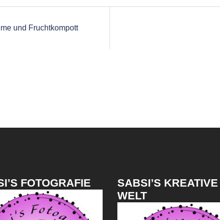
on
eme und Fruchtkompott
I’S FOTOGRAFIE
SABSI’S KREATIVE
WELT