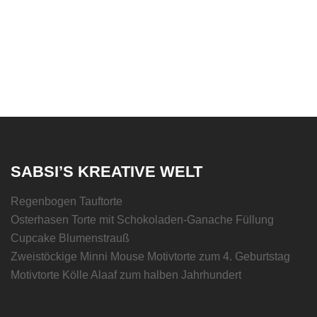
SABSI’S KREATIVE WELT
Regenbogen Tauftorte
Osterhasen Torte mit Schokoladen-Ganache Füllung
Cupcake Blumenstrauß
Zweistöckige Minni Mouse Motivtorte zum 4. Geburtstag
Motivtorte Kölle Alaaf zum halben Jahrhundert