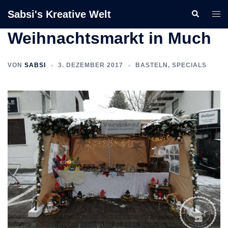
Zum
Sabsi's Kreative Welt
Suche
Men
Inhalt
ums
springen
Weihnachtsmarkt in Much
VON
SABSI
3. DEZEMBER 2017
BASTELN
,
SPECIALS